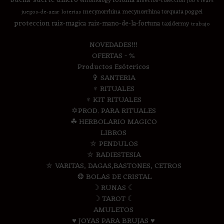
fortuna
entomology
insectos-coleccion
job's tears
mecynorrhina
mecynorrhina torquata poggei
juegos-de-azar
loterias
proteccion
raiz-magica
raiz-mano-de-la-fortuna
taxidermy
trabajo
NOVEDADES!!!
OFERTAS - %
Productos Esótericos
✞ SANTERIA
♆ RITUALES
♆ KIT RITUALES
✡PROD. PARA RITUALES
☘ HERBOLARIO MAGICO
LIBROS
⛤ PENDULOS
⛤ RADIESTESIA
⛤ VARITAS, DAGAS,BASTONES, CETROS
❂ BOLAS DE CRISTAL
☽ RUNAS ☾
☽ TAROT ☾
AMULETOS
♥ JOYAS PARA BRUJAS ♥