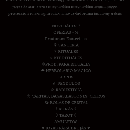
fortuna
entomology
insectos-coleccion
job's tears
mecynorrhina
mecynorrhina torquata poggei
juegos-de-azar
loterias
proteccion
raiz-magica
raiz-mano-de-la-fortuna
taxidermy
trabajo
NOVEDADES!!!
OFERTAS - %
Productos Esótericos
✞ SANTERIA
♆ RITUALES
♆ KIT RITUALES
✡PROD. PARA RITUALES
☘ HERBOLARIO MAGICO
LIBROS
⛤ PENDULOS
⛤ RADIESTESIA
⛤ VARITAS, DAGAS,BASTONES, CETROS
❂ BOLAS DE CRISTAL
☽ RUNAS ☾
☽ TAROT ☾
AMULETOS
♥ JOYAS PARA BRUJAS ♥