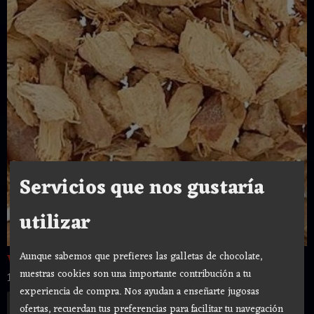
Servicios que nos gustaría
utilizar
Aunque sabemos que prefieres las galletas de chocolate,
WHOLESALE Raiz de Mandragora...
nuestras cookies son una importante contribución a tu
15,00 €
experiencia de compra. Nos ayudan a enseñarte jugosas
Añadir a Carrito
ofertas, recuerdan tus preferencias para facilitar tu navegación