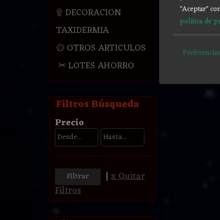
"Aceptar" con
۩ DECORACION
política de p
TAXIDERMIA
۞ OTROS ARTICULOS
Preferencias
✂ LOTES AHORRO
Filtros Búsqueda
Precio
|
x Quitar
Filtros