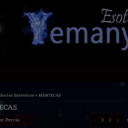
ductos Esótericos
»
MANTECAS
ECAS
Precio
<
1
2
>
or: