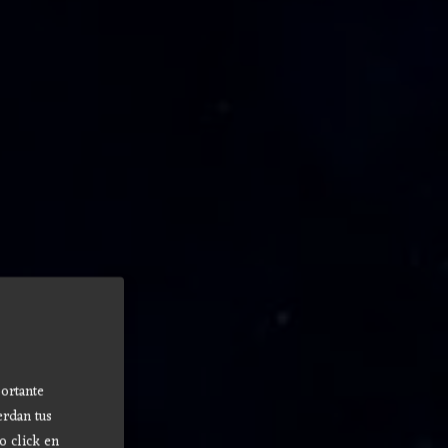
ortante
erdan tus
o click en