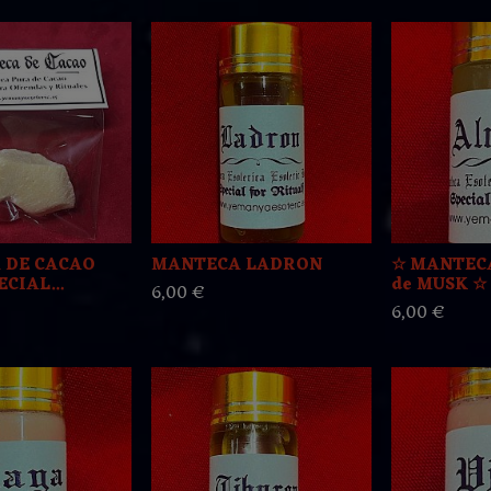
 DE CACAO
MANTECA LADRON
☆ MANTEC
CIAL...
de MUSK ☆
6,00 €
6,00 €