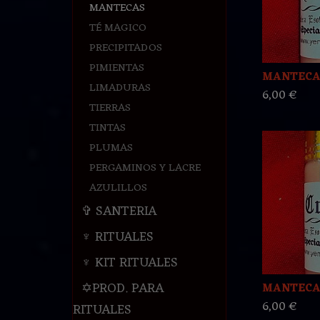
MANTECAS
TÉ MAGICO
PRECIPITADOS
PIMIENTAS
MANTECA
LIMADURAS
6,00 €
TIERRAS
TINTAS
PLUMAS
PERGAMINOS Y LACRE
AZULILLOS
✞ SANTERIA
♆ RITUALES
♆ KIT RITUALES
✡PROD. PARA
MANTECA
6,00 €
RITUALES