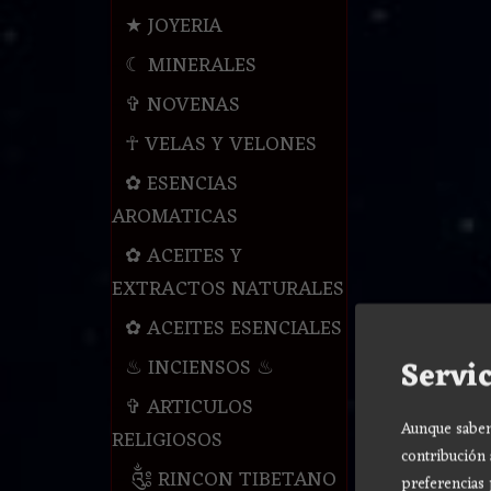
★ JOYERIA
☾ MINERALES
✞ NOVENAS
☥ VELAS Y VELONES
✿ ESENCIAS
AROMATICAS
✿ ACEITES Y
EXTRACTOS NATURALES
✿ ACEITES ESENCIALES
Servic
♨ INCIENSOS ♨
✞ ARTICULOS
Aunque sabemo
RELIGIOSOS
contribución 
༃ RINCON TIBETANO
preferencias 