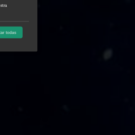
stra
ar todas