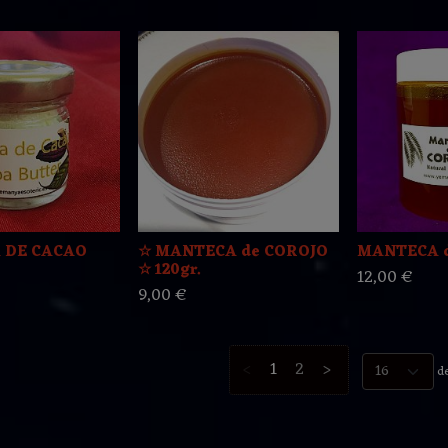
 DE CACAO
☆ MANTECA de COROJO
MANTECA 
☆ 120gr.
12,00 €
9,00 €
<
1
2
>
de