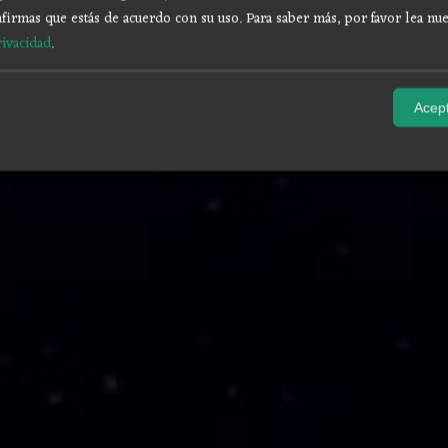
firmas que estás de acuerdo con su uso.
Para saber más, por favor lea nue
rivacidad
.
Acept