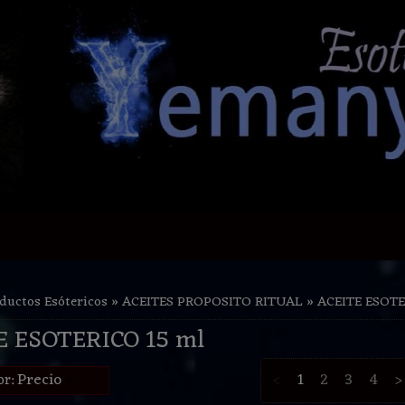
ductos Esótericos
»
ACEITES PROPOSITO RITUAL
»
ACEITE ESOTE
E ESOTERICO 15 ml
Precio
<
1
2
3
4
>
or: