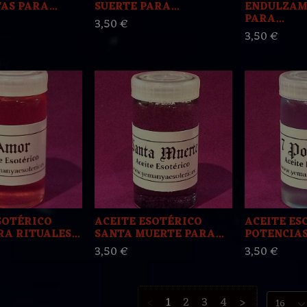
S PARA...
SUERTE PARA...
ENDULZAM
PARA...
3,50 €
3,50 €
SOTÉRICO
ACEITE ESOTÉRICO
ACEITE ES
A RITUALES...
SANTA MUERTE PARA...
POTENCIAS 
3,50 €
3,50 €
<
1
2
3
4
>