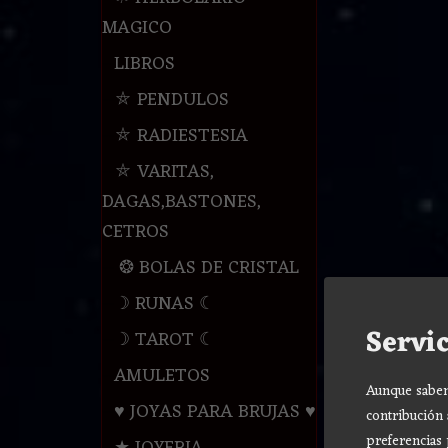
MAGICO
LIBROS
⛤ PENDULOS
⛤ RADIESTESIA
⛤ VARITAS,
DAGAS,BASTONES,
CETROS
❂ BOLAS DE CRISTAL
☽ RUNAS ☾
Servic
☽ TAROT ☾
AMULETOS
Aunque sabemo
♥ JOYAS PARA BRUJAS ♥
contribución 
preferencias 