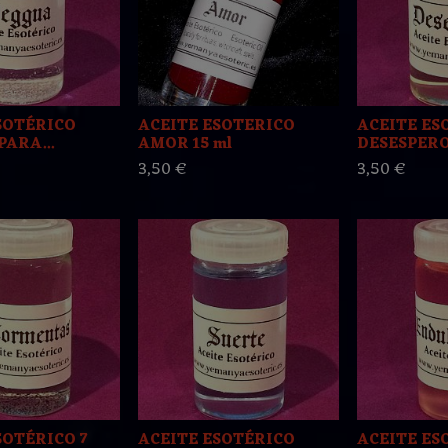
SOTÉRICO
ACEITE ESOTERICO
ACEITE ES
ARA...
AMOR 15 ml
DESESPERO 
3,50 €
3,50 €
SOTÉRICO 7
ACEITE ESOTÉRICO
ACEITE ES