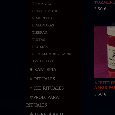
TORMENTA
TÉ MAGICO
3,50 €
PRECIPITADOS
PIMIENTAS
LIMADURAS
TIERRAS
TINTAS
PLUMAS
PERGAMINOS Y LACRE
AZULILLOS
✞ SANTERIA
♆ RITUALES
ACEITE E
♆ KIT RITUALES
AMOR PAR
3,50 €
✡PROD. PARA
RITUALES
☘ HERBOLARIO