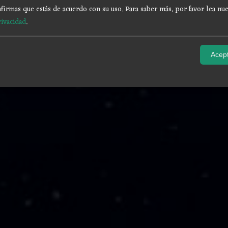
firmas que estás de acuerdo con su uso.
Para saber más, por favor lea nue
rivacidad
.
Acept