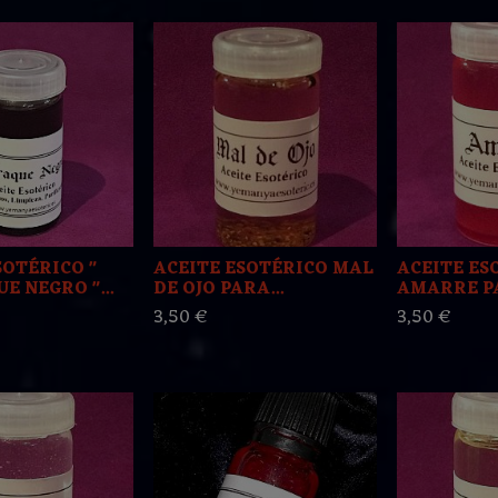
SOTÉRICO "
ACEITE ESOTÉRICO MAL
ACEITE ES
E NEGRO "...
DE OJO PARA...
AMARRE PA
3,50 €
3,50 €