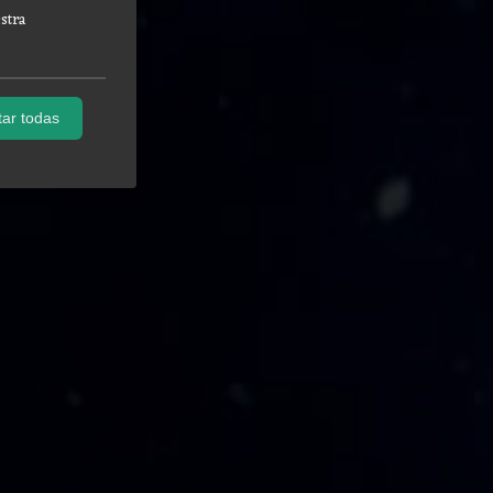
stra
ar todas