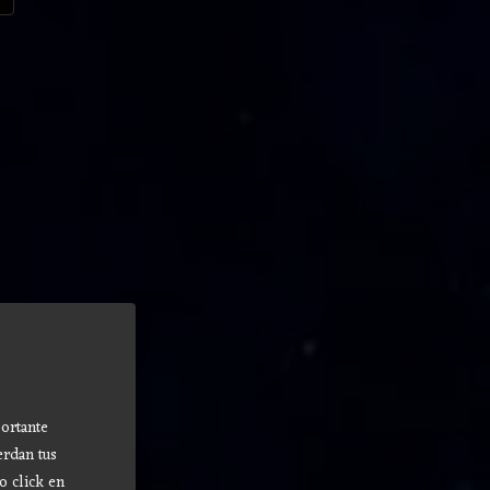
ortante
erdan tus
o click en