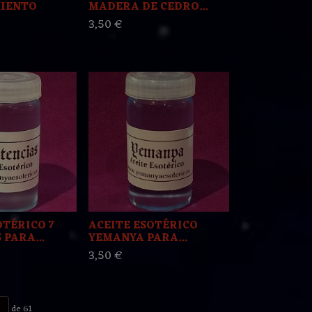
IENTO
MADERA DE CEDRO...
3,50 €
OTÉRICO 7
ACEITE ESOTÉRICO
PARA...
YEMANYA PARA...
3,50 €
de 61