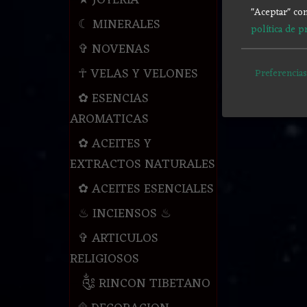
★ JOYERIA
"Aceptar" con
☾ MINERALES
política de p
✞ NOVENAS
☥ VELAS Y VELONES
Preferencias
✿ ESENCIAS
AROMATICAS
✿ ACEITES Y
EXTRACTOS NATURALES
✿ ACEITES ESENCIALES
♨ INCIENSOS ♨
✞ ARTICULOS
RELIGIOSOS
༃ RINCON TIBETANO