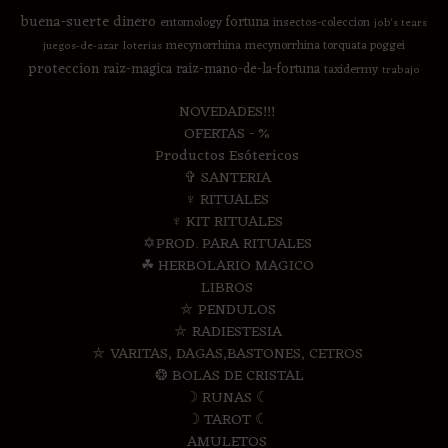
buena-suerte
dinero
fortuna
entomology
insectos-coleccion
job's tears
mecynorrhina
mecynorrhina torquata poggei
juegos-de-azar
loterias
proteccion
raiz-magica
raiz-mano-de-la-fortuna
taxidermy
trabajo
NOVEDADES!!!
OFERTAS - %
Productos Esótericos
✞ SANTERIA
♆ RITUALES
♆ KIT RITUALES
✡PROD. PARA RITUALES
☘ HERBOLARIO MAGICO
LIBROS
⛤ PENDULOS
⛤ RADIESTESIA
⛤ VARITAS, DAGAS,BASTONES, CETROS
❂ BOLAS DE CRISTAL
☽ RUNAS ☾
☽ TAROT ☾
AMULETOS