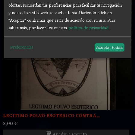
ofertas, recuerdan tus preferencias para facilitar tu navegación
y nos avisan si la web se vuelve lenta. Haciendo click en
"Aceptar" confirmas que estás de acuerdo con su uso.
Para
saber más, por favor lea nuestra
política de privacidad
.
Preferencias
Aceptar todas
LEGITIMO POLVO ESOTERICO CONTRA...
3,00 €
Añadir a Carrito