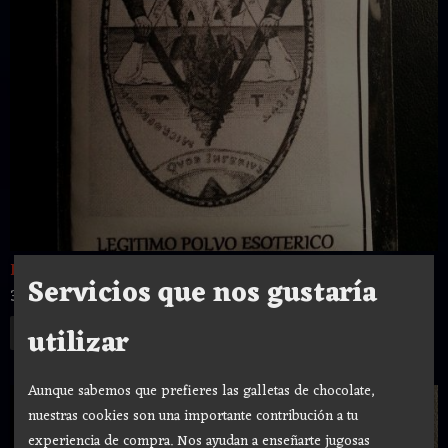
LEGITIMO POLVO ESOTERICO LLAMA...
Servicios que nos gustaría
3,00 €
utilizar
Añadir a Carrito
Aunque sabemos que prefieres las galletas de chocolate,
nuestras cookies son una importante contribución a tu
experiencia de compra. Nos ayudan a enseñarte jugosas