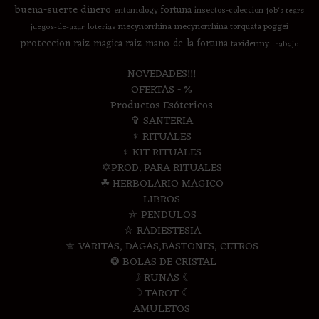
buena-suerte
dinero
fortuna
entomology
insectos-coleccion
job's tears
mecynorrhina
mecynorrhina torquata poggei
juegos-de-azar
loterias
proteccion
raiz-magica
raiz-mano-de-la-fortuna
taxidermy
trabajo
NOVEDADES!!!
OFERTAS - %
Productos Esótericos
✞ SANTERIA
♆ RITUALES
♆ KIT RITUALES
✡PROD. PARA RITUALES
☘ HERBOLARIO MAGICO
LIBROS
⛤ PENDULOS
⛤ RADIESTESIA
⛤ VARITAS, DAGAS,BASTONES, CETROS
❂ BOLAS DE CRISTAL
☽ RUNAS ☾
☽ TAROT ☾
AMULETOS