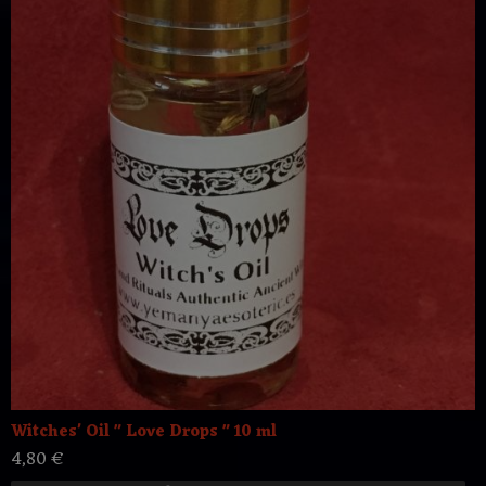
Witches' Oil " Love Drops " 10 ml
4,80 €