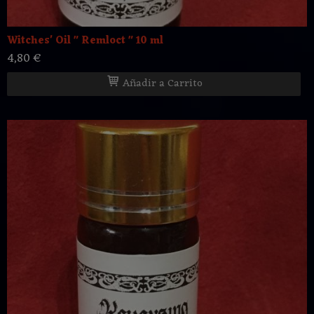
Witches' Oil " Remloct " 10 ml
4,80 €
Añadir a Carrito