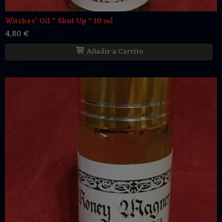
Witches' Oil " Shut Up " 10 ml
4,80 €
Añadir a Carrito