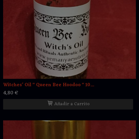
Witches' Oil " Queen Bee Hoodoo " 10...
4,80 €
Añadir a Carrito