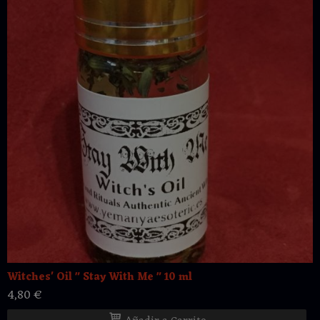
Witches' Oil " Stay With Me " 10 ml
4,80 €