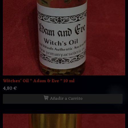
Witches' Oil " Adam & Eve " 10 ml
4,80 €
Añadir a Carrito