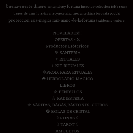
buena-suerte
dinero
fortuna
entomology
insectos-coleccion
job's tears
mecynorrhina
mecynorrhina torquata poggei
juegos-de-azar
loterias
proteccion
raiz-magica
raiz-mano-de-la-fortuna
taxidermy
trabajo
NOVEDADES!!!
OFERTAS - %
Productos Esótericos
✞ SANTERIA
♆ RITUALES
♆ KIT RITUALES
✡PROD. PARA RITUALES
☘ HERBOLARIO MAGICO
LIBROS
⛤ PENDULOS
⛤ RADIESTESIA
⛤ VARITAS, DAGAS,BASTONES, CETROS
❂ BOLAS DE CRISTAL
☽ RUNAS ☾
☽ TAROT ☾
AMULETOS