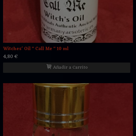
Witches' Oil " Call Me " 10 ml
4,80 €
Añadir a Carrito