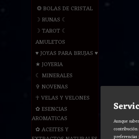
❂ BOLAS DE CRISTAL
☽ RUNAS ☾
☽ TAROT ☾
AMULETOS
♥ JOYAS PARA BRUJAS ♥
★ JOYERIA
☾ MINERALES
✞ NOVENAS
☥ VELAS Y VELONES
Servic
✿ ESENCIAS
AROMATICAS
Aunque sabemo
✿ ACEITES Y
contribución 
preferencias 