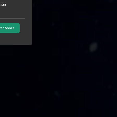
stra
ar todas