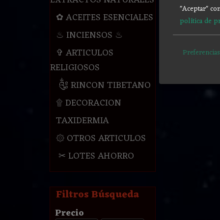
EXTRACTOS NATURALES
"Aceptar" con
✿ ACEITES ESENCIALES
política de p
♨ INCIENSOS ♨
✞ ARTICULOS
Preferencias
RELIGIOSOS
༃ RINCON TIBETANO
۩ DECORACION
TAXIDERMIA
۞ OTROS ARTICULOS
✂ LOTES AHORRO
Filtros Búsqueda
Precio