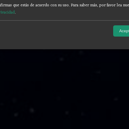
firmas que estás de acuerdo con su uso.
Para saber más, por favor lea nue
rivacidad
.
Acept