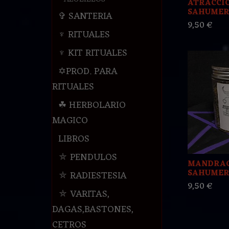
ATRACCI
SAHUMER
✞ SANTERIA
9,50 €
♆ RITUALES
♆ KIT RITUALES
✡PROD. PARA
RITUALES
☘ HERBOLARIO
MAGICO
LIBROS
⛤ PENDULOS
MANDRA
SAHUMER
⛤ RADIESTESIA
9,50 €
⛤ VARITAS,
DAGAS,BASTONES,
CETROS