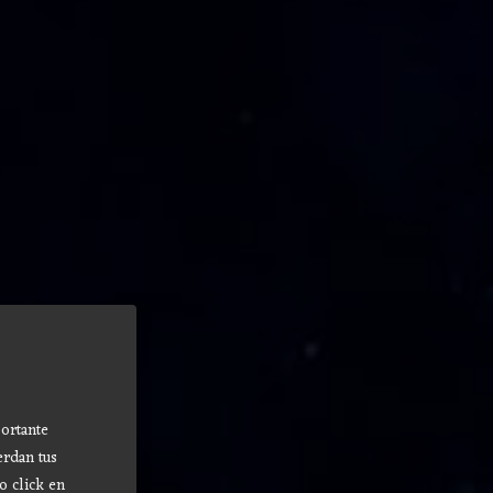
ortante
erdan tus
o click en