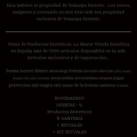
Esta website es propiedad de Yemanya Esoteric . Los textos,
imágenes y contenido en este sitio web son propiedad
exclusiva de Yemanya Esoteric.
Venta de Productos Esotéricos, La Mayor Tienda Esotérica
en España más de 7000 artículos disponibles en la web.
Artículos exclusivos y de importación....
buena-suerte
dinero
fortuna
entomology
insectos-coleccion
job's tears
mecynorrhina
mecynorrhina torquata poggei
juegos-de-azar
loterias
proteccion
raiz-magica
raiz-mano-de-la-fortuna
taxidermy
trabajo
NOVEDADES!!!
OFERTAS - %
Productos Esótericos
✞ SANTERIA
♆ RITUALES
♆ KIT RITUALES