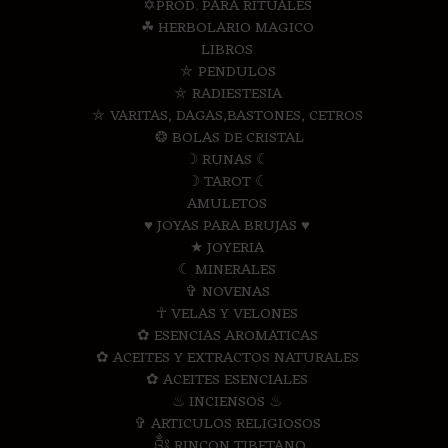
✡PROD. PARA RITUALES
☘ HERBOLARIO MAGICO
LIBROS
⛤ PENDULOS
⛤ RADIESTESIA
⛤ VARITAS, DAGAS,BASTONES, CETROS
❂ BOLAS DE CRISTAL
☽ RUNAS ☾
☽ TAROT ☾
AMULETOS
♥ JOYAS PARA BRUJAS ♥
★ JOYERIA
☾ MINERALES
✞ NOVENAS
☥ VELAS Y VELONES
✿ ESENCIAS AROMATICAS
✿ ACEITES Y EXTRACTOS NATURALES
✿ ACEITES ESENCIALES
♨ INCIENSOS ♨
✞ ARTICULOS RELIGIOSOS
༃ RINCON TIBETANO