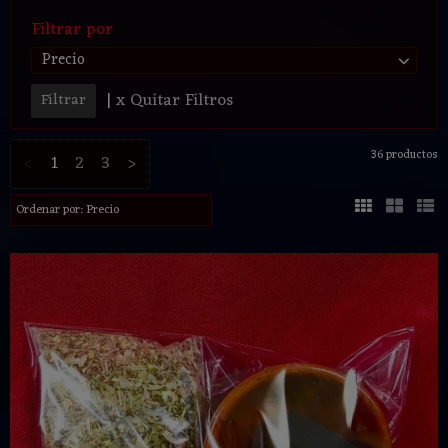
Filtrar por
Precio
|
x Quitar Filtros
36 productos
<
1
2
3
>
Ordenar por:
Precio