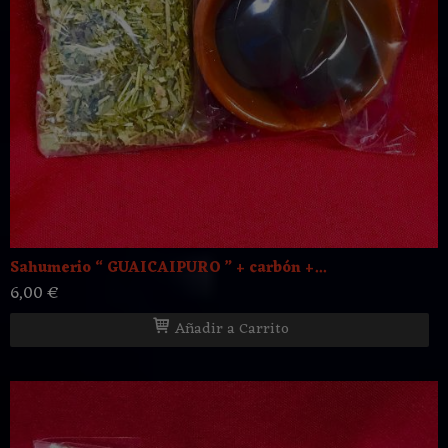
Sahumerio “ GUAICAIPURO ” + carbón +...
6,00 €
Añadir a Carrito