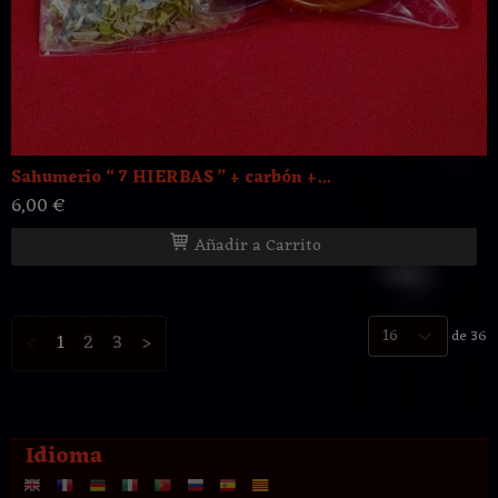
Sahumerio “ 7 HIERBAS ” + carbón +...
6,00 €
Añadir a Carrito
de 36
<
1
2
3
>
Idioma