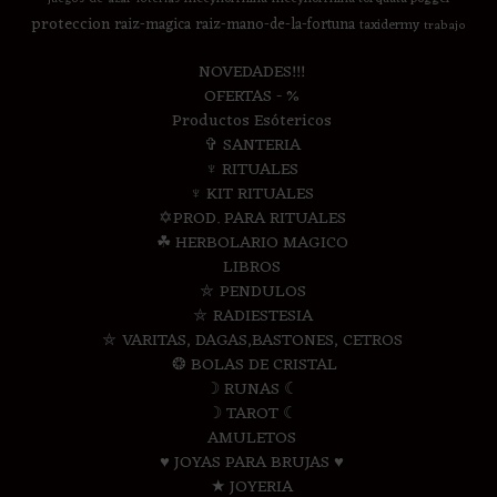
proteccion
raiz-magica
raiz-mano-de-la-fortuna
taxidermy
trabajo
NOVEDADES!!!
OFERTAS - %
Productos Esótericos
✞ SANTERIA
♆ RITUALES
♆ KIT RITUALES
✡PROD. PARA RITUALES
☘ HERBOLARIO MAGICO
LIBROS
⛤ PENDULOS
⛤ RADIESTESIA
⛤ VARITAS, DAGAS,BASTONES, CETROS
❂ BOLAS DE CRISTAL
☽ RUNAS ☾
☽ TAROT ☾
AMULETOS
♥ JOYAS PARA BRUJAS ♥
★ JOYERIA