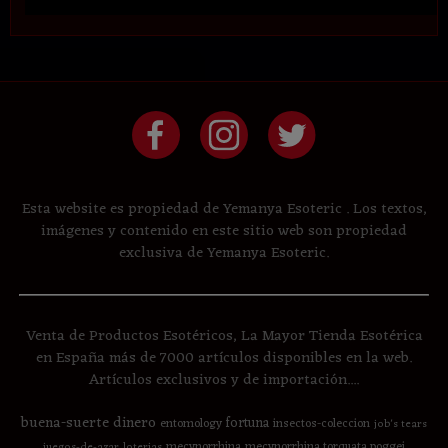
Esta website es propiedad de Yemanya Esoteric . Los textos,
imágenes y contenido en este sitio web son propiedad
exclusiva de Yemanya Esoteric.
Venta de Productos Esotéricos, La Mayor Tienda Esotérica
en España más de 7000 artículos disponibles en la web.
Artículos exclusivos y de importación....
buena-suerte
dinero
fortuna
entomology
insectos-coleccion
job's tears
mecynorrhina
mecynorrhina torquata poggei
juegos-de-azar
loterias