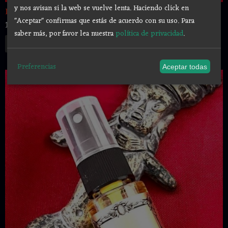
y nos avisan si la web se vuelve lenta. Haciendo click en
Love & Sex - Perfume potenciado...
"Aceptar" confirmas que estás de acuerdo con su uso.
Para
10,00 €
saber más, por favor lea nuestra
política de privacidad
.
Añadir a Carrito
Preferencias
Aceptar todas