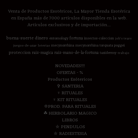
Venta de Productos Esotéricos, La Mayor Tienda Esotérica
en España más de 7000 artículos disponibles en la web.
Artículos exclusivos y de importación....
buena-suerte
dinero
fortuna
entomology
insectos-coleccion
job's tears
mecynorrhina
mecynorrhina torquata poggei
juegos-de-azar
loterias
proteccion
raiz-magica
raiz-mano-de-la-fortuna
taxidermy
trabajo
NOVEDADES!!!
OFERTAS - %
Productos Esótericos
✞ SANTERIA
♆ RITUALES
♆ KIT RITUALES
✡PROD. PARA RITUALES
☘ HERBOLARIO MAGICO
LIBROS
⛤ PENDULOS
⛤ RADIESTESIA