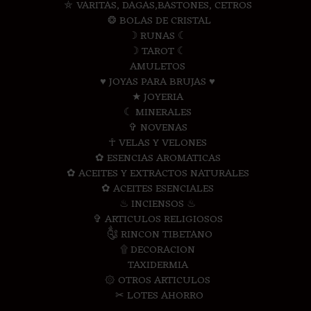
⛤ VARITAS, DAGAS,BASTONES, CETROS
❂ BOLAS DE CRISTAL
☽ RUNAS ☾
☽ TAROT ☾
AMULETOS
♥ JOYAS PARA BRUJAS ♥
★ JOYERIA
☾ MINERALES
✞ NOVENAS
☥ VELAS Y VELONES
✿ ESENCIAS AROMATICAS
✿ ACEITES Y EXTRACTOS NATURALES
✿ ACEITES ESENCIALES
♨ INCIENSOS ♨
✞ ARTICULOS RELIGIOSOS
༃ RINCON TIBETANO
۩ DECORACION
TAXIDERMIA
۞ OTROS ARTICULOS
✂ LOTES AHORRO