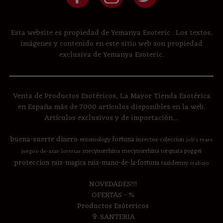
Esta website es propiedad de Yemanya Esoteric . Los textos,
imágenes y contenido en este sitio web son propiedad
exclusiva de Yemanya Esoteric.
Venta de Productos Esotéricos, La Mayor Tienda Esotérica
en España más de 7000 artículos disponibles en la web.
Artículos exclusivos y de importación....
buena-suerte
dinero
fortuna
entomology
insectos-coleccion
job's tears
mecynorrhina
mecynorrhina torquata poggei
juegos-de-azar
loterias
proteccion
raiz-magica
raiz-mano-de-la-fortuna
taxidermy
trabajo
NOVEDADES!!!
OFERTAS - %
Productos Esótericos
✞ SANTERIA