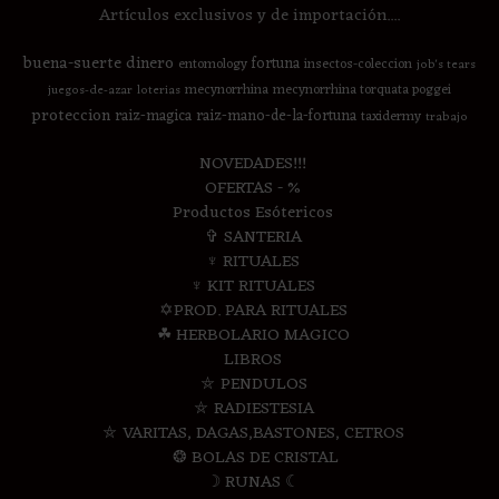
Artículos exclusivos y de importación....
buena-suerte
dinero
fortuna
entomology
insectos-coleccion
job's tears
mecynorrhina
mecynorrhina torquata poggei
juegos-de-azar
loterias
proteccion
raiz-magica
raiz-mano-de-la-fortuna
taxidermy
trabajo
NOVEDADES!!!
OFERTAS - %
Productos Esótericos
✞ SANTERIA
♆ RITUALES
♆ KIT RITUALES
✡PROD. PARA RITUALES
☘ HERBOLARIO MAGICO
LIBROS
⛤ PENDULOS
⛤ RADIESTESIA
⛤ VARITAS, DAGAS,BASTONES, CETROS
❂ BOLAS DE CRISTAL
☽ RUNAS ☾