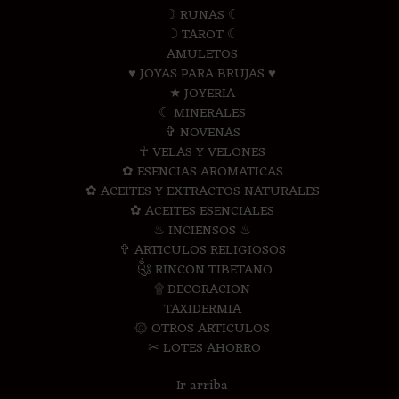
☽ RUNAS ☾
☽ TAROT ☾
AMULETOS
♥ JOYAS PARA BRUJAS ♥
★ JOYERIA
☾ MINERALES
✞ NOVENAS
☥ VELAS Y VELONES
✿ ESENCIAS AROMATICAS
✿ ACEITES Y EXTRACTOS NATURALES
✿ ACEITES ESENCIALES
♨ INCIENSOS ♨
✞ ARTICULOS RELIGIOSOS
༃ RINCON TIBETANO
۩ DECORACION
TAXIDERMIA
۞ OTROS ARTICULOS
✂ LOTES AHORRO
Ir arriba