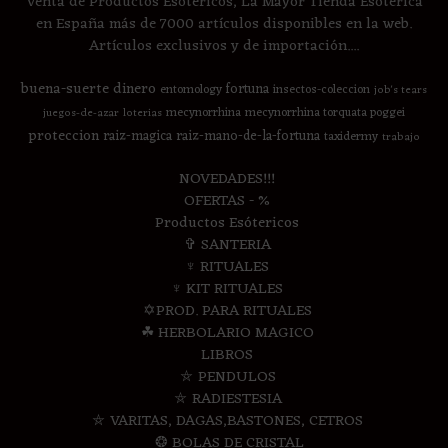
Venta de Productos Esotéricos, La Mayor Tienda Esotérica
en España más de 7000 artículos disponibles en la web.
Artículos exclusivos y de importación....
buena-suerte
dinero
fortuna
entomology
insectos-coleccion
job's tears
mecynorrhina
mecynorrhina torquata poggei
juegos-de-azar
loterias
proteccion
raiz-magica
raiz-mano-de-la-fortuna
taxidermy
trabajo
NOVEDADES!!!
OFERTAS - %
Productos Esótericos
✞ SANTERIA
♆ RITUALES
♆ KIT RITUALES
✡PROD. PARA RITUALES
☘ HERBOLARIO MAGICO
LIBROS
⛤ PENDULOS
⛤ RADIESTESIA
⛤ VARITAS, DAGAS,BASTONES, CETROS
❂ BOLAS DE CRISTAL