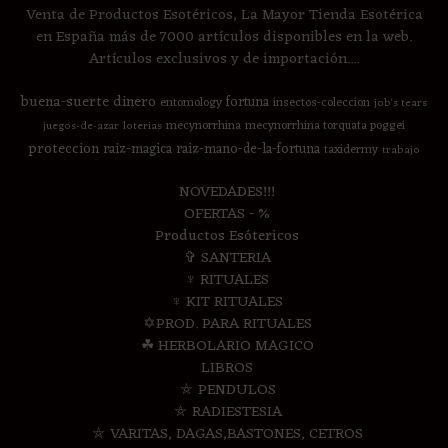
Venta de Productos Esotéricos, La Mayor Tienda Esotérica
en España más de 7000 artículos disponibles en la web.
Artículos exclusivos y de importación....
buena-suerte
dinero
fortuna
entomology
insectos-coleccion
job's tears
mecynorrhina
mecynorrhina torquata poggei
juegos-de-azar
loterias
proteccion
raiz-magica
raiz-mano-de-la-fortuna
taxidermy
trabajo
NOVEDADES!!!
OFERTAS - %
Productos Esótericos
✞ SANTERIA
♆ RITUALES
♆ KIT RITUALES
✡PROD. PARA RITUALES
☘ HERBOLARIO MAGICO
LIBROS
⛤ PENDULOS
⛤ RADIESTESIA
⛤ VARITAS, DAGAS,BASTONES, CETROS