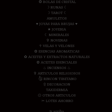
❂ BOLAS DE CRISTAL
☽ RUNAS ☾
☽ TAROT ☾
AMULETOS
♥ JOYAS PARA BRUJAS ♥
★ JOYERIA
☾ MINERALES
✞ NOVENAS
☥ VELAS Y VELONES
✿ ESENCIAS AROMATICAS
✿ ACEITES Y EXTRACTOS NATURALES
✿ ACEITES ESENCIALES
♨ INCIENSOS ♨
✞ ARTICULOS RELIGIOSOS
༃ RINCON TIBETANO
۩ DECORACION
TAXIDERMIA
۞ OTROS ARTICULOS
✂ LOTES AHORRO
Ir arriba