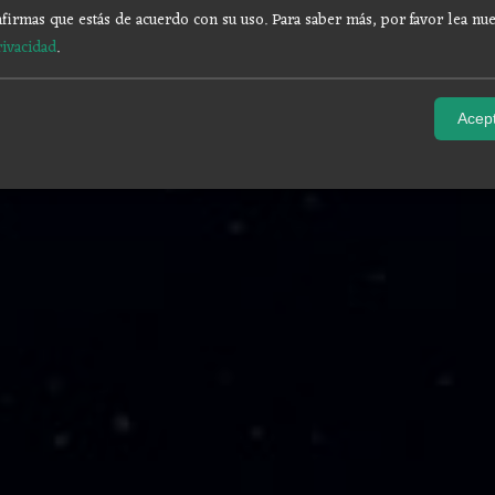
firmas que estás de acuerdo con su uso.
Para saber más, por favor lea nue
rivacidad
.
Acept