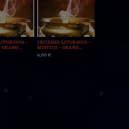
LITURGICO -
INCIENSO LITURGICO -
INCIENSO L
 GRANO...
MISTICO - GRANO...
GRANO - MA
6,00 €
6,00 €