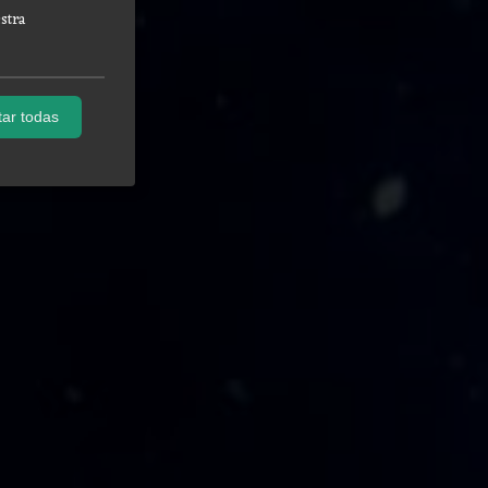
stra
ar todas