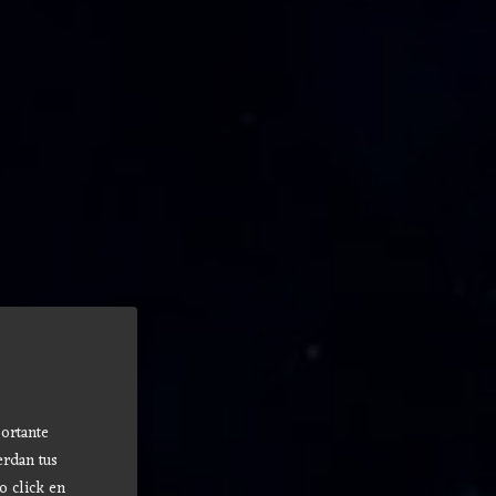
ortante
erdan tus
o click en