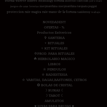
buena-suerte
dinero
fortuna
entomology
insectos-coleccion
job's tears
mecynorrhina
mecynorrhina torquata poggei
juegos-de-azar
loterias
proteccion
raiz-magica
raiz-mano-de-la-fortuna
taxidermy
trabajo
NOVEDADES!!!
OFERTAS - %
Productos Esótericos
✞ SANTERIA
♆ RITUALES
♆ KIT RITUALES
✡PROD. PARA RITUALES
☘ HERBOLARIO MAGICO
LIBROS
⛤ PENDULOS
⛤ RADIESTESIA
⛤ VARITAS, DAGAS,BASTONES, CETROS
❂ BOLAS DE CRISTAL
☽ RUNAS ☾
☽ TAROT ☾
AMULETOS
♥ JOYAS PARA BRUJAS ♥