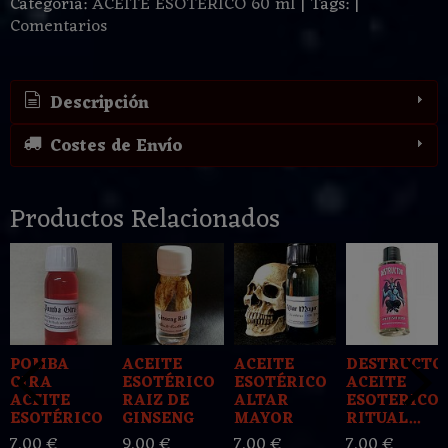
Categoría:
ACEITE ESOTERICO 60 ml
|
Tags:
|
Comentarios
Descripción
Costes de Envío
Productos Relacionados
POMBA
ACEITE
ACEITE
DESTRUCTO
GIRA
ESOTÉRICO
ESOTÉRICO
ACEITE
ACEITE
RAIZ DE
ALTAR
ESOTERICO
ESOTÉRICO
GINSENG
MAYOR
RITUAL...
7,00 €
9,00 €
7,00 €
7,00 €