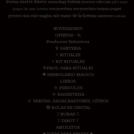
buena-suerte
dinero
fortuna
entomology
insectos-coleccion
job's tears
mecynorrhina
mecynorrhina torquata poggei
juegos-de-azar
loterias
proteccion
raiz-magica
raiz-mano-de-la-fortuna
taxidermy
trabajo
NOVEDADES!!!
OFERTAS - %
Productos Esótericos
✞ SANTERIA
♆ RITUALES
♆ KIT RITUALES
✡PROD. PARA RITUALES
☘ HERBOLARIO MAGICO
LIBROS
⛤ PENDULOS
⛤ RADIESTESIA
⛤ VARITAS, DAGAS,BASTONES, CETROS
❂ BOLAS DE CRISTAL
☽ RUNAS ☾
☽ TAROT ☾
AMULETOS