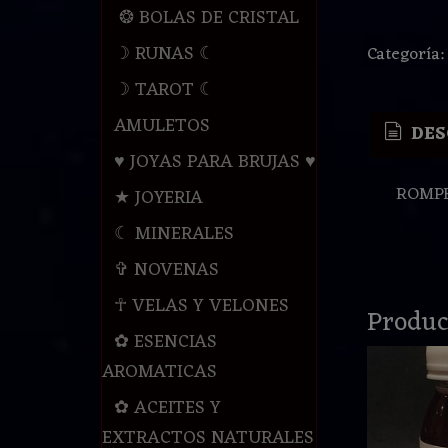
❂ BOLAS DE CRISTAL
☽ RUNAS ☾
Categoría
☽ TAROT ☾
AMULETOS
DES
♥ JOYAS PARA BRUJAS ♥
ROMPE
★ JOYERIA
☾ MINERALES
✞ NOVENAS
☥ VELAS Y VELONES
Produc
✿ ESENCIAS
AROMATICAS
✿ ACEITES Y
EXTRACTOS NATURALES