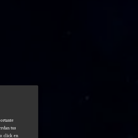
ortante
erdan tus
o click en