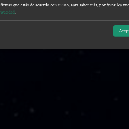
firmas que estás de acuerdo con su uso.
Para saber más, por favor lea nue
rivacidad
.
Acept