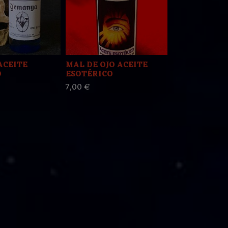
ACEITE
MAL DE OJO ACEITE
ACEITE ESO
O
ESOTÉRICO
"ATRAYENTE 
7,00 €
7,00 €