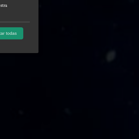
stra
ar todas