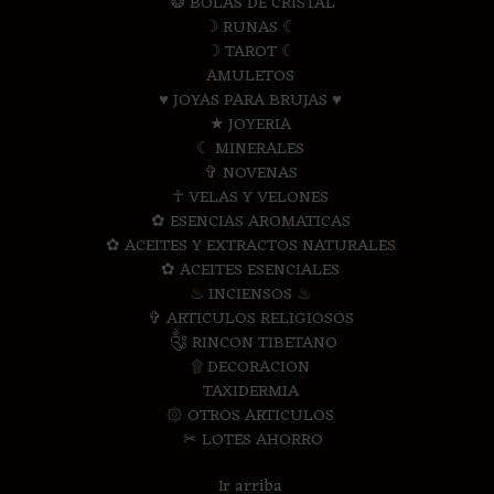
❂ BOLAS DE CRISTAL
☽ RUNAS ☾
☽ TAROT ☾
AMULETOS
♥ JOYAS PARA BRUJAS ♥
★ JOYERIA
☾ MINERALES
✞ NOVENAS
☥ VELAS Y VELONES
✿ ESENCIAS AROMATICAS
✿ ACEITES Y EXTRACTOS NATURALES
✿ ACEITES ESENCIALES
♨ INCIENSOS ♨
✞ ARTICULOS RELIGIOSOS
༃ RINCON TIBETANO
۩ DECORACION
TAXIDERMIA
۞ OTROS ARTICULOS
✂ LOTES AHORRO
Ir arriba