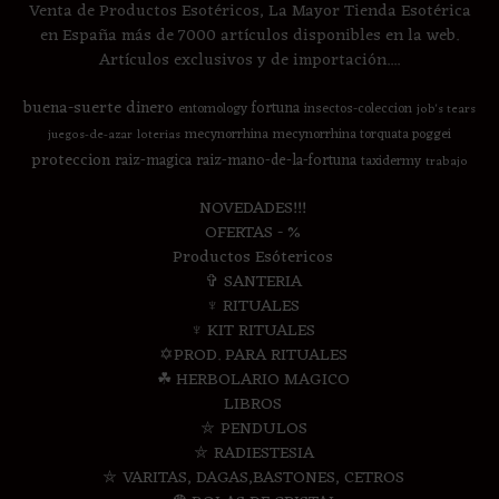
Venta de Productos Esotéricos, La Mayor Tienda Esotérica
en España más de 7000 artículos disponibles en la web.
Artículos exclusivos y de importación....
buena-suerte
dinero
fortuna
entomology
insectos-coleccion
job's tears
mecynorrhina
mecynorrhina torquata poggei
juegos-de-azar
loterias
proteccion
raiz-magica
raiz-mano-de-la-fortuna
taxidermy
trabajo
NOVEDADES!!!
OFERTAS - %
Productos Esótericos
✞ SANTERIA
♆ RITUALES
♆ KIT RITUALES
✡PROD. PARA RITUALES
☘ HERBOLARIO MAGICO
LIBROS
⛤ PENDULOS
⛤ RADIESTESIA
⛤ VARITAS, DAGAS,BASTONES, CETROS