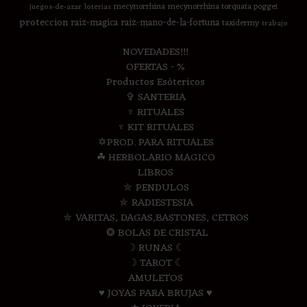
mecynorrhina
mecynorrhina torquata poggei
juegos-de-azar
loterias
proteccion
raiz-magica
raiz-mano-de-la-fortuna
taxidermy
trabajo
NOVEDADES!!!
OFERTAS - %
Productos Esótericos
✞ SANTERIA
♆ RITUALES
♆ KIT RITUALES
✡PROD. PARA RITUALES
☘ HERBOLARIO MAGICO
LIBROS
⛤ PENDULOS
⛤ RADIESTESIA
⛤ VARITAS, DAGAS,BASTONES, CETROS
❂ BOLAS DE CRISTAL
☽ RUNAS ☾
☽ TAROT ☾
AMULETOS
♥ JOYAS PARA BRUJAS ♥