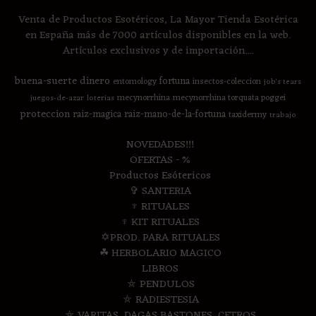
Venta de Productos Esotéricos, La Mayor Tienda Esotérica
en España más de 7000 artículos disponibles en la web.
Artículos exclusivos y de importación....
buena-suerte
dinero
fortuna
entomology
insectos-coleccion
job's tears
mecynorrhina
mecynorrhina torquata poggei
juegos-de-azar
loterias
proteccion
raiz-magica
raiz-mano-de-la-fortuna
taxidermy
trabajo
NOVEDADES!!!
OFERTAS - %
Productos Esótericos
✞ SANTERIA
♆ RITUALES
♆ KIT RITUALES
✡PROD. PARA RITUALES
☘ HERBOLARIO MAGICO
LIBROS
⛤ PENDULOS
⛤ RADIESTESIA
⛤ VARITAS, DAGAS,BASTONES, CETROS