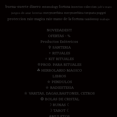
buena-suerte
dinero
fortuna
entomology
insectos-coleccion
job's tears
mecynorrhina
mecynorrhina torquata poggei
juegos-de-azar
loterias
proteccion
raiz-magica
raiz-mano-de-la-fortuna
taxidermy
trabajo
NOVEDADES!!!
OFERTAS - %
Productos Esótericos
✞ SANTERIA
♆ RITUALES
♆ KIT RITUALES
✡PROD. PARA RITUALES
☘ HERBOLARIO MAGICO
LIBROS
⛤ PENDULOS
⛤ RADIESTESIA
⛤ VARITAS, DAGAS,BASTONES, CETROS
❂ BOLAS DE CRISTAL
☽ RUNAS ☾
☽ TAROT ☾
AMULETOS