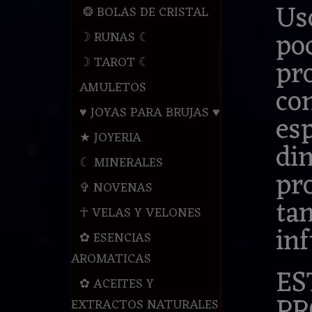
Uso
❂ BOLAS DE CRISTAL
pod
☽ RUNAS ☾
pr
☽ TAROT ☾
AMULETOS
co
♥ JOYAS PARA BRUJAS ♥
esp
★ JOYERIA
din
☾ MINERALES
pr
✞ NOVENAS
ta
☥ VELAS Y VELONES
in
✿ ESENCIAS
AROMATICAS
ES
✿ ACEITES Y
PR
EXTRACTOS NATURALES