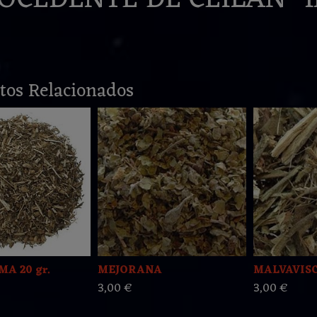
tos Relacionados
A 20 gr.
MEJORANA
MALVAVIS
3,00 €
3,00 €