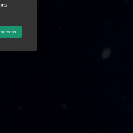
stra
ar todas