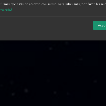
firmas que estás de acuerdo con su uso.
Para saber más, por favor lea nue
rivacidad
.
Acept