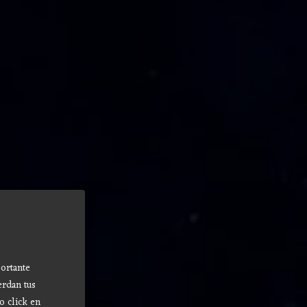
ortante
erdan tus
o click en