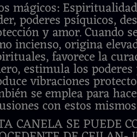
s mágicos: Espiritualidad,
er, poderes psíquicos, des
otección y amor. Cuando s
mo incienso, origina eleva
irituales, favorece la cura
ero, estimula los poderes
oduce vibraciones protecto
mbién se emplea para hace
fusiones con estos mismos
TA CANELA SE PUEDE 
OCEDENTE DE CEILAN- 