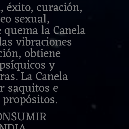
 éxito, curación,
eo sexual,
e quema la Canela
das vibraciones
ción, obtiene
 psíquicos y
ras. La Canela
r saquitos e
 propósitos.
CONSUMIR
INDIA