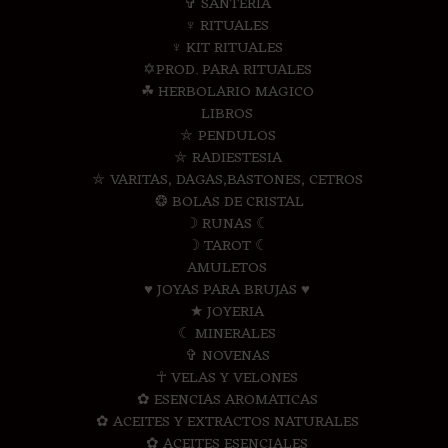
✞ SANTERIA
♆ RITUALES
♆ KIT RITUALES
✡PROD. PARA RITUALES
☘ HERBOLARIO MAGICO
LIBROS
⛤ PENDULOS
⛤ RADIESTESIA
⛤ VARITAS, DAGAS,BASTONES, CETROS
❂ BOLAS DE CRISTAL
☽ RUNAS ☾
☽ TAROT ☾
AMULETOS
♥ JOYAS PARA BRUJAS ♥
★ JOYERIA
☾ MINERALES
✞ NOVENAS
☥ VELAS Y VELONES
✿ ESENCIAS AROMATICAS
✿ ACEITES Y EXTRACTOS NATURALES
✿ ACEITES ESENCIALES