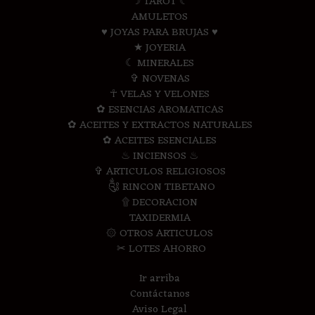
☽ TAROT ☾
AMULETOS
♥ JOYAS PARA BRUJAS ♥
★ JOYERIA
☾ MINERALES
✞ NOVENAS
☥ VELAS Y VELONES
✿ ESENCIAS AROMATICAS
✿ ACEITES Y EXTRACTOS NATURALES
✿ ACEITES ESENCIALES
♨ INCIENSOS ♨
✞ ARTICULOS RELIGIOSOS
༃ RINCON TIBETANO
۩ DECORACION
TAXIDERMIA
۞ OTROS ARTICULOS
✂ LOTES AHORRO
Ir arriba
Contáctanos
Aviso Legal