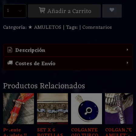
Añadir a Carrito
Categoría:
★ AMULETOS
|
Tags:
|
Comentarios
Descripción
Costes de Envío
Productos Relacionados
Potente
SET X 6
COLGANTE
COLGANTE
Amuleto !!
BOTELLAS
OJO TURCO
AMULETO