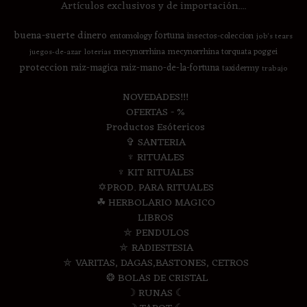
Artículos exclusivos y de importación....
buena-suerte
dinero
fortuna
entomology
insectos-coleccion
job's tears
mecynorrhina
mecynorrhina torquata poggei
juegos-de-azar
loterias
proteccion
raiz-magica
raiz-mano-de-la-fortuna
taxidermy
trabajo
NOVEDADES!!!
OFERTAS - %
Productos Esótericos
✞ SANTERIA
♆ RITUALES
♆ KIT RITUALES
✡PROD. PARA RITUALES
☘ HERBOLARIO MAGICO
LIBROS
⛤ PENDULOS
⛤ RADIESTESIA
⛤ VARITAS, DAGAS,BASTONES, CETROS
❂ BOLAS DE CRISTAL
☽ RUNAS ☾