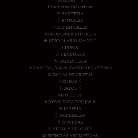
OFERTAS - %
Productos Esótericos
✞ SANTERIA
♆ RITUALES
♆ KIT RITUALES
✡PROD. PARA RITUALES
☘ HERBOLARIO MAGICO
LIBROS
⛤ PENDULOS
⛤ RADIESTESIA
⛤ VARITAS, DAGAS,BASTONES, CETROS
❂ BOLAS DE CRISTAL
☽ RUNAS ☾
☽ TAROT ☾
AMULETOS
♥ JOYAS PARA BRUJAS ♥
★ JOYERIA
☾ MINERALES
✞ NOVENAS
☥ VELAS Y VELONES
✿ ESENCIAS AROMATICAS