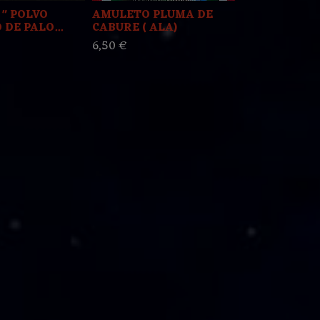
 " POLVO
AMULETO PLUMA DE
PROBLEMAS
DE PALO...
CABURE ( ALA)
POLVO ESPI
6,50 €
3,00 €