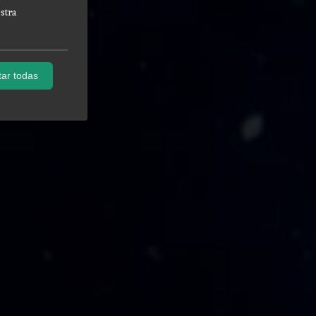
stra
ar todas