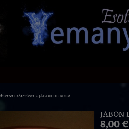
ductos Esótericos
»
JABON DE ROSA
JABON 
8,00 