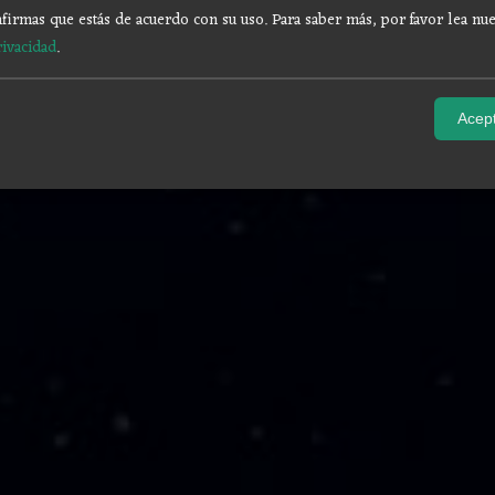
firmas que estás de acuerdo con su uso.
Para saber más, por favor lea nue
rivacidad
.
Acept