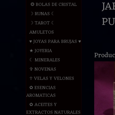
JA
❂ BOLAS DE CRISTAL
☽ RUNAS ☾
PU
☽ TAROT ☾
AMULETOS
♥ JOYAS PARA BRUJAS ♥
★ JOYERIA
Produc
☾ MINERALES
✞ NOVENAS
☥ VELAS Y VELONES
✿ ESENCIAS
AROMATICAS
✿ ACEITES Y
EXTRACTOS NATURALES