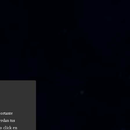
ortante
erdan tus
o click en