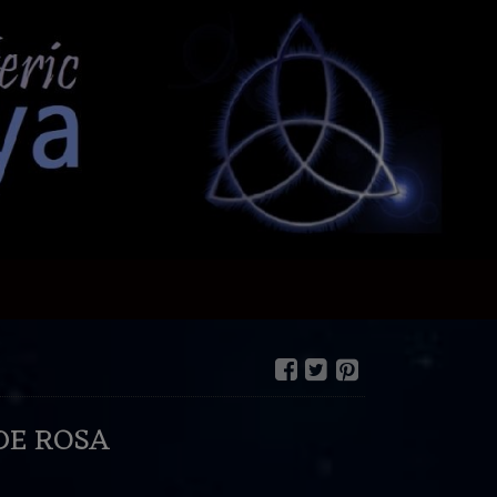
DE ROSA
€