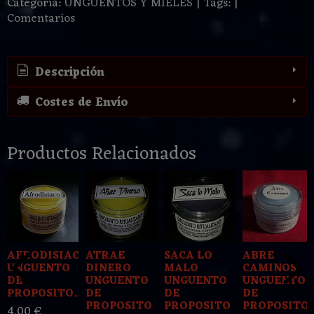
Categoría:
UNGUENTOS Y MIELES
|
Tags:
|
Comentarios
Descripción
Costes de Envío
Productos Relacionados
AFRODISIACO
ATRAE
SACA LO
ABRE
UNGUENTO
DINERO
MALO
CAMINOS
DE
UNGUENTO
UNGUENTO
UNGUENTO
PROPOSITO...
DE
DE
DE
PROPOSITO
PROPOSITO
PROPOSITO
4,00 €