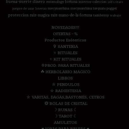
buena-suerte
dinero
fortuna
entomology
insectos-coleccion
job's tears
mecynorrhina
mecynorrhina torquata poggei
juegos-de-azar
loterias
proteccion
raiz-magica
raiz-mano-de-la-fortuna
taxidermy
trabajo
NOVEDADES!!!
OFERTAS - %
Productos Esótericos
✞ SANTERIA
♆ RITUALES
♆ KIT RITUALES
✡PROD. PARA RITUALES
☘ HERBOLARIO MAGICO
LIBROS
⛤ PENDULOS
⛤ RADIESTESIA
⛤ VARITAS, DAGAS,BASTONES, CETROS
❂ BOLAS DE CRISTAL
☽ RUNAS ☾
☽ TAROT ☾
AMULETOS