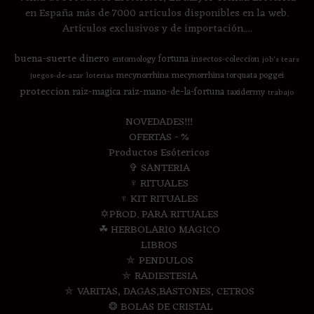
en España más de 7000 artículos disponibles en la web.
Artículos exclusivos y de importación....
buena-suerte
dinero
fortuna
entomology
insectos-coleccion
job's tears
mecynorrhina
mecynorrhina torquata poggei
juegos-de-azar
loterias
proteccion
raiz-magica
raiz-mano-de-la-fortuna
taxidermy
trabajo
NOVEDADES!!!
OFERTAS - %
Productos Esótericos
✞ SANTERIA
♆ RITUALES
♆ KIT RITUALES
✡PROD. PARA RITUALES
☘ HERBOLARIO MAGICO
LIBROS
⛤ PENDULOS
⛤ RADIESTESIA
⛤ VARITAS, DAGAS,BASTONES, CETROS
❂ BOLAS DE CRISTAL