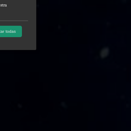
stra
ar todas