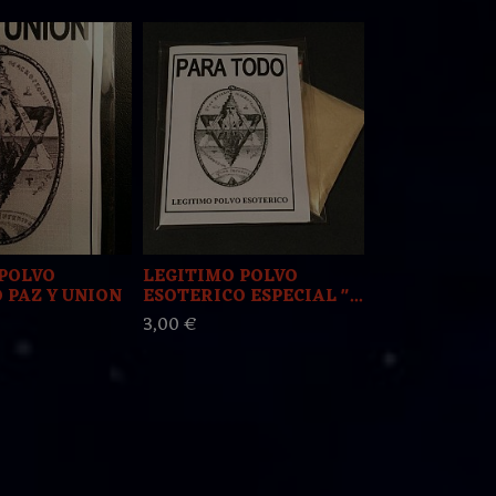
POLVO
LEGITIMO POLVO
LEGITIMO 
 PAZ Y UNION
ESOTERICO ESPECIAL "...
ESOTERICO E
3,00 €
3,00 €