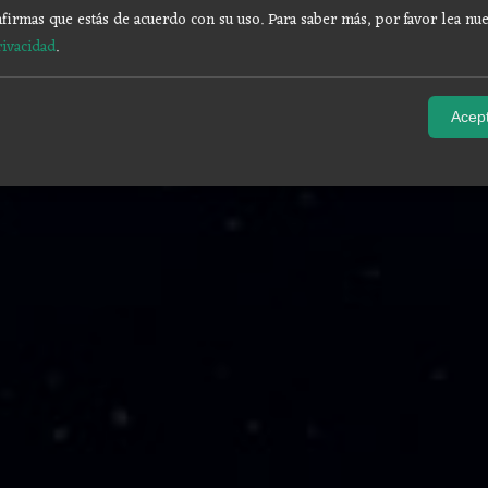
firmas que estás de acuerdo con su uso.
Para saber más, por favor lea nue
rivacidad
.
Acept