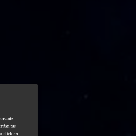
ortante
erdan tus
o click en