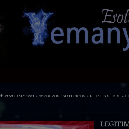
ductos Esótericos
»
⛤POLVOS ESOTERICOS
»
POLVOS SOBRE
»
L
LEGITI