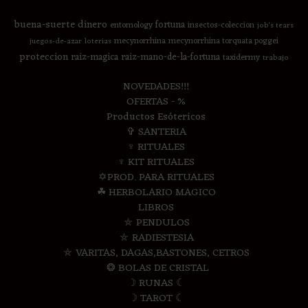
buena-suerte
dinero
fortuna
entomology
insectos-coleccion
job's tears
mecynorrhina
mecynorrhina torquata poggei
juegos-de-azar
loterias
proteccion
raiz-magica
raiz-mano-de-la-fortuna
taxidermy
trabajo
NOVEDADES!!!
OFERTAS - %
Productos Esótericos
✞ SANTERIA
♆ RITUALES
♆ KIT RITUALES
✡PROD. PARA RITUALES
☘ HERBOLARIO MAGICO
LIBROS
⛤ PENDULOS
⛤ RADIESTESIA
⛤ VARITAS, DAGAS,BASTONES, CETROS
❂ BOLAS DE CRISTAL
☽ RUNAS ☾
☽ TAROT ☾