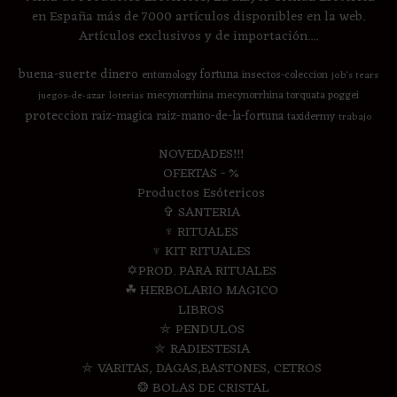
en España más de 7000 artículos disponibles en la web.
Artículos exclusivos y de importación....
buena-suerte
dinero
fortuna
entomology
insectos-coleccion
job's tears
mecynorrhina
mecynorrhina torquata poggei
juegos-de-azar
loterias
proteccion
raiz-magica
raiz-mano-de-la-fortuna
taxidermy
trabajo
NOVEDADES!!!
OFERTAS - %
Productos Esótericos
✞ SANTERIA
♆ RITUALES
♆ KIT RITUALES
✡PROD. PARA RITUALES
☘ HERBOLARIO MAGICO
LIBROS
⛤ PENDULOS
⛤ RADIESTESIA
⛤ VARITAS, DAGAS,BASTONES, CETROS
❂ BOLAS DE CRISTAL