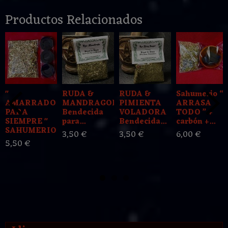
Productos Relacionados
"
RUDA &
RUDA &
Sahumerio “
AMARRADO
MANDRAGORA
PIMIENTA
ARRASA
PARA
Bendecida
VOLADORA
TODO ” +
SIEMPRE "
para...
Bendecida...
carbón +...
SAHUMERIO...
3,50 €
3,50 €
6,00 €
5,50 €