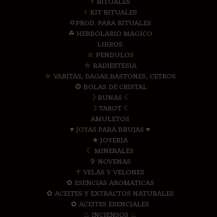
♆ RITUALES
♆ KIT RITUALES
✡PROD. PARA RITUALES
☘ HERBOLARIO MAGICO
LIBROS
⛤ PENDULOS
⛤ RADIESTESIA
⛤ VARITAS, DAGAS,BASTONES, CETROS
❂ BOLAS DE CRISTAL
☽ RUNAS ☾
☽ TAROT ☾
AMULETOS
♥ JOYAS PARA BRUJAS ♥
★ JOYERIA
☾ MINERALES
✞ NOVENAS
☥ VELAS Y VELONES
✿ ESENCIAS AROMATICAS
✿ ACEITES Y EXTRACTOS NATURALES
✿ ACEITES ESENCIALES
♨ INCIENSOS ♨