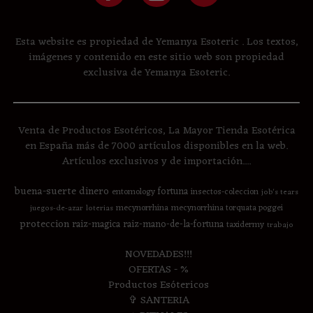
Esta website es propiedad de Yemanya Esoteric . Los textos,
imágenes y contenido en este sitio web son propiedad
exclusiva de Yemanya Esoteric.
Venta de Productos Esotéricos, La Mayor Tienda Esotérica
en España más de 7000 artículos disponibles en la web.
Artículos exclusivos y de importación....
buena-suerte
dinero
fortuna
entomology
insectos-coleccion
job's tears
mecynorrhina
mecynorrhina torquata poggei
juegos-de-azar
loterias
proteccion
raiz-magica
raiz-mano-de-la-fortuna
taxidermy
trabajo
NOVEDADES!!!
OFERTAS - %
Productos Esótericos
✞ SANTERIA