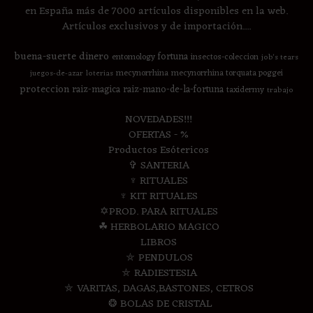
en España más de 7000 artículos disponibles en la web.
Artículos exclusivos y de importación....
buena-suerte
dinero
fortuna
entomology
insectos-coleccion
job's tears
mecynorrhina
mecynorrhina torquata poggei
juegos-de-azar
loterias
proteccion
raiz-magica
raiz-mano-de-la-fortuna
taxidermy
trabajo
NOVEDADES!!!
OFERTAS - %
Productos Esótericos
✞ SANTERIA
♆ RITUALES
♆ KIT RITUALES
✡PROD. PARA RITUALES
☘ HERBOLARIO MAGICO
LIBROS
⛤ PENDULOS
⛤ RADIESTESIA
⛤ VARITAS, DAGAS,BASTONES, CETROS
❂ BOLAS DE CRISTAL