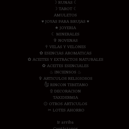
☽ RUNAS ☾
☽ TAROT ☾
AMULETOS
♥ JOYAS PARA BRUJAS ♥
★ JOYERIA
☾ MINERALES
✞ NOVENAS
☥ VELAS Y VELONES
✿ ESENCIAS AROMATICAS
✿ ACEITES Y EXTRACTOS NATURALES
✿ ACEITES ESENCIALES
♨ INCIENSOS ♨
✞ ARTICULOS RELIGIOSOS
༃ RINCON TIBETANO
۩ DECORACION
TAXIDERMIA
۞ OTROS ARTICULOS
✂ LOTES AHORRO
Ir arriba
Contáctanos