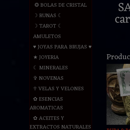
S
❂ BOLAS DE CRISTAL
car
☽ RUNAS ☾
☽ TAROT ☾
AMULETOS
♥ JOYAS PARA BRUJAS ♥
Produc
★ JOYERIA
☾ MINERALES
✞ NOVENAS
☥ VELAS Y VELONES
✿ ESENCIAS
AROMATICAS
✿ ACEITES Y
EXTRACTOS NATURALES