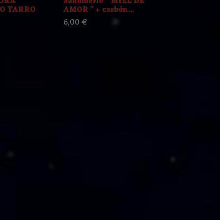
ORA
Sahumerio “ MIEL DE
SAHUMERIO
O TARRO
AMOR ” + carbón...
RITUALIZAD
6,00 €
4,50 €