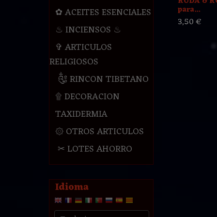
RUDA & R
para...
✿ ACEITES ESENCIALES
3,50 €
♨ INCIENSOS ♨
✞ ARTICULOS
RELIGIOSOS
༃ RINCON TIBETANO
۩ DECORACION
TAXIDERMIA
۞ OTROS ARTICULOS
✂ LOTES AHORRO
Idioma