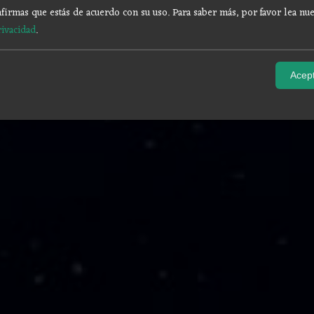
firmas que estás de acuerdo con su uso.
Para saber más, por favor lea nue
rivacidad
.
Acept