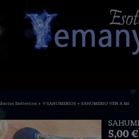
ductos Esótericos
»
⛤SAHUMERIOS
»
SAHUMERIO VEN A MI
SAHUME
5,00 