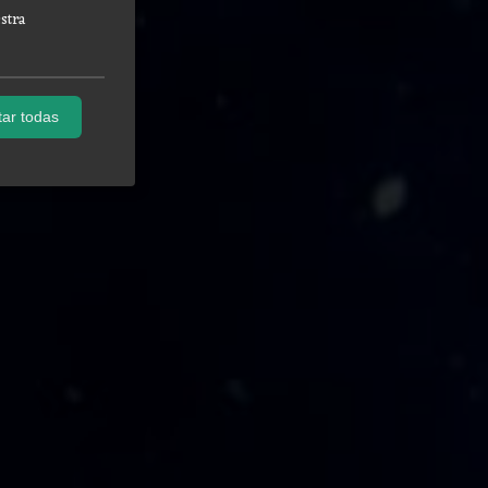
stra
ar todas