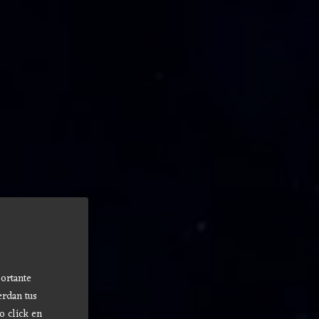
ortante
erdan tus
o click en