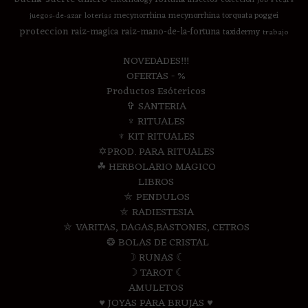
job's tears
mecynorrhina
mecynorrhina torquata poggei
juegos-de-azar
loterias
proteccion
raiz-magica
raiz-mano-de-la-fortuna
taxidermy
trabajo
NOVEDADES!!!
OFERTAS - %
Productos Esótericos
✞ SANTERIA
♆ RITUALES
♆ KIT RITUALES
✡PROD. PARA RITUALES
☘ HERBOLARIO MAGICO
LIBROS
⛤ PENDULOS
⛤ RADIESTESIA
⛤ VARITAS, DAGAS,BASTONES, CETROS
❂ BOLAS DE CRISTAL
☽ RUNAS ☾
☽ TAROT ☾
AMULETOS
♥ JOYAS PARA BRUJAS ♥