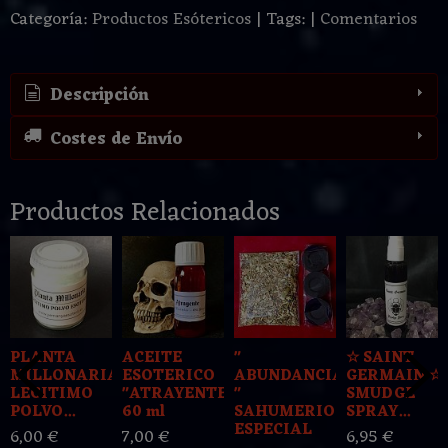
Categoría:
Productos Esótericos
|
Tags:
|
Comentarios
Descripción
Costes de Envío
Productos Relacionados
PLANTA
ACEITE
"
☆ SAINT
MILLONARIA
ESOTERICO
ABUNDANCIA
GERMAIN ☆
LEGITIMO
"ATRAYENTE"
"
SMUDGE
POLVO...
60 ml
SAHUMERIO
SPRAY...
ESPECIAL
6,00 €
7,00 €
6,95 €