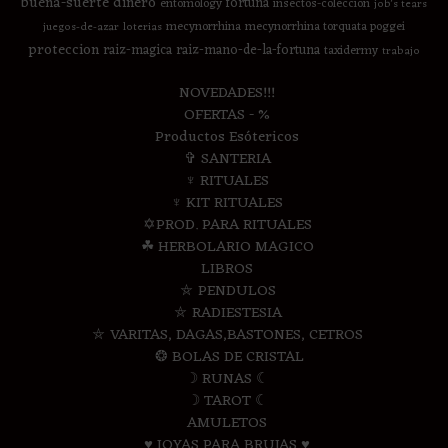
buena-suerte
dinero
fortuna
entomology
insectos-coleccion
job's tears
mecynorrhina
mecynorrhina torquata poggei
juegos-de-azar
loterias
proteccion
raiz-magica
raiz-mano-de-la-fortuna
taxidermy
trabajo
NOVEDADES!!!
OFERTAS - %
Productos Esótericos
✞ SANTERIA
♆ RITUALES
♆ KIT RITUALES
✡PROD. PARA RITUALES
☘ HERBOLARIO MAGICO
LIBROS
⛤ PENDULOS
⛤ RADIESTESIA
⛤ VARITAS, DAGAS,BASTONES, CETROS
❂ BOLAS DE CRISTAL
☽ RUNAS ☾
☽ TAROT ☾
AMULETOS
♥ JOYAS PARA BRUJAS ♥