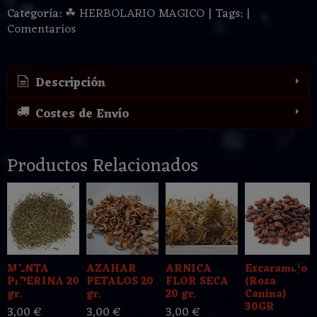
Categoría:
☘ HERBOLARIO MAGICO
|
Tags:
|
Comentarios
Descripción
Costes de Envío
Productos Relacionados
MENTA
AZAHAR
ARNICA
Escaramujo
PIPERINA 20
PETALOS 20
FLOR SECA
(Rosa
gr.
gr.
20 gr.
Canina)
30GR
3,00 €
3,00 €
3,00 €