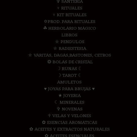
✞ SANTERIA
♆ RITUALES
♆ KIT RITUALES
✡PROD. PARA RITUALES
☘ HERBOLARIO MAGICO
LIBROS
⛤ PENDULOS
⛤ RADIESTESIA
⛤ VARITAS, DAGAS,BASTONES, CETROS
❂ BOLAS DE CRISTAL
☽ RUNAS ☾
☽ TAROT ☾
AMULETOS
♥ JOYAS PARA BRUJAS ♥
★ JOYERIA
☾ MINERALES
✞ NOVENAS
☥ VELAS Y VELONES
✿ ESENCIAS AROMATICAS
✿ ACEITES Y EXTRACTOS NATURALES
✿ ACEITES ESENCIALES