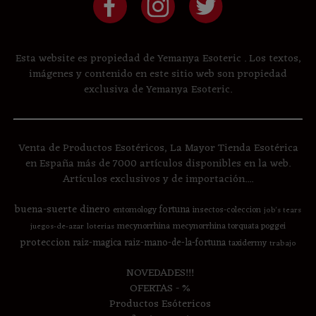
Esta website es propiedad de Yemanya Esoteric . Los textos,
imágenes y contenido en este sitio web son propiedad
exclusiva de Yemanya Esoteric.
Venta de Productos Esotéricos, La Mayor Tienda Esotérica
en España más de 7000 artículos disponibles en la web.
Artículos exclusivos y de importación....
buena-suerte
dinero
fortuna
entomology
insectos-coleccion
job's tears
mecynorrhina
mecynorrhina torquata poggei
juegos-de-azar
loterias
proteccion
raiz-magica
raiz-mano-de-la-fortuna
taxidermy
trabajo
NOVEDADES!!!
OFERTAS - %
Productos Esótericos