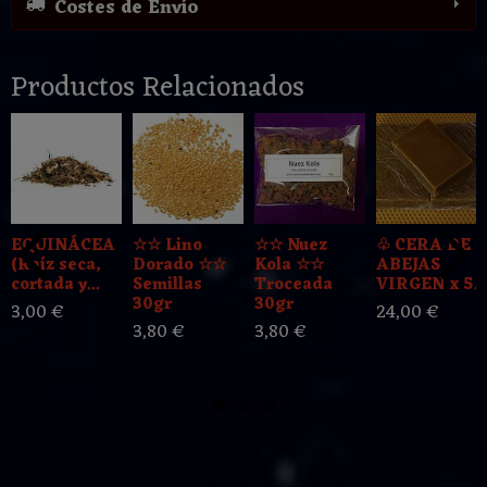
Costes de Envío
Productos Relacionados
EQUINÁCEA
☆☆ Lino
☆☆ Nuez
♧ CERA DE
(Raíz seca,
Dorado ☆☆
Kola ☆☆
ABEJAS
cortada y...
Semillas
Troceada
VIRGEN x 5...
30gr
30gr
3,00 €
24,00 €
3,80 €
3,80 €