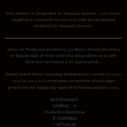
Esta website es propiedad de Yemanya Esoteric . Los textos,
imágenes y contenido en este sitio web son propiedad
exclusiva de Yemanya Esoteric.
Venta de Productos Esotéricos, La Mayor Tienda Esotérica
en España más de 7000 artículos disponibles en la web.
Artículos exclusivos y de importación....
buena-suerte
dinero
fortuna
entomology
insectos-coleccion
job's tears
mecynorrhina
mecynorrhina torquata poggei
juegos-de-azar
loterias
proteccion
raiz-magica
raiz-mano-de-la-fortuna
taxidermy
trabajo
NOVEDADES!!!
OFERTAS - %
Productos Esótericos
✞ SANTERIA
♆ RITUALES