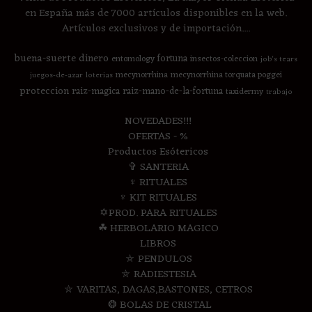
en España más de 7000 artículos disponibles en la web.
Artículos exclusivos y de importación....
buena-suerte
dinero
fortuna
entomology
insectos-coleccion
job's tears
mecynorrhina
mecynorrhina torquata poggei
juegos-de-azar
loterias
proteccion
raiz-magica
raiz-mano-de-la-fortuna
taxidermy
trabajo
NOVEDADES!!!
OFERTAS - %
Productos Esótericos
✞ SANTERIA
♆ RITUALES
♆ KIT RITUALES
✡PROD. PARA RITUALES
☘ HERBOLARIO MAGICO
LIBROS
⛤ PENDULOS
⛤ RADIESTESIA
⛤ VARITAS, DAGAS,BASTONES, CETROS
❂ BOLAS DE CRISTAL