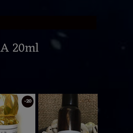
ZA 20ml
-20
%