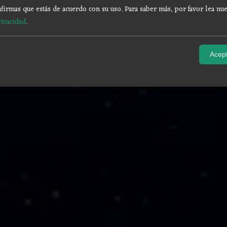
firmas que estás de acuerdo con su uso.
Para saber más, por favor lea nue
rivacidad
.
Acept