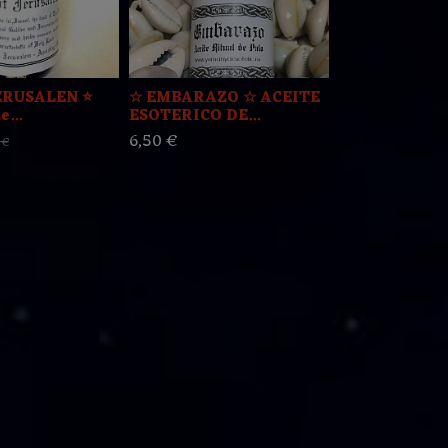
JERUSALEN ⭐️
☆ EMBARAZO ☆ ACEITE
☆ AMARRE 
...
ESOTERICO DE...
ESOTERICO D
6,50 €
6,50 €
 €