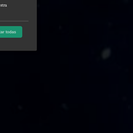
stra
ar todas