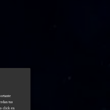
ortante
erdan tus
o click en