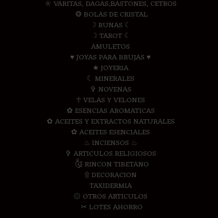
⛤ VARITAS, DAGAS,BASTONES, CETROS
❂ BOLAS DE CRISTAL
☽ RUNAS ☾
☽ TAROT ☾
AMULETOS
♥ JOYAS PARA BRUJAS ♥
★ JOYERIA
☾ MINERALES
✞ NOVENAS
☥ VELAS Y VELONES
✿ ESENCIAS AROMATICAS
✿ ACEITES Y EXTRACTOS NATURALES
✿ ACEITES ESENCIALES
♨ INCIENSOS ♨
✞ ARTICULOS RELIGIOSOS
༃ RINCON TIBETANO
۩ DECORACION
TAXIDERMIA
۞ OTROS ARTICULOS
✂ LOTES AHORRO