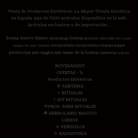
Venta de Productos Esotéricos, La Mayor Tienda Esotérica
en España más de 7000 artículos disponibles en la web.
Artículos exclusivos y de importación....
buena-suerte
dinero
fortuna
entomology
insectos-coleccion
job's tears
mecynorrhina
mecynorrhina torquata poggei
juegos-de-azar
loterias
proteccion
raiz-magica
raiz-mano-de-la-fortuna
taxidermy
trabajo
NOVEDADES!!!
OFERTAS - %
Productos Esótericos
✞ SANTERIA
♆ RITUALES
♆ KIT RITUALES
✡PROD. PARA RITUALES
☘ HERBOLARIO MAGICO
LIBROS
⛤ PENDULOS
⛤ RADIESTESIA