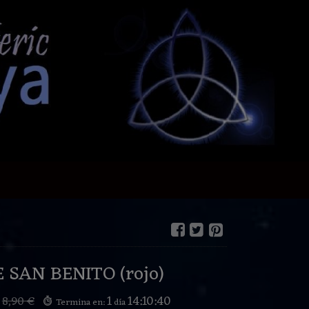
 SAN BENITO (rojo)
€
1
14:10:39
8,90 €
Termina en:
día