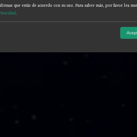
firmas que estás de acuerdo con su uso.
Para saber más, por favor lea nue
rivacidad
.
Acept