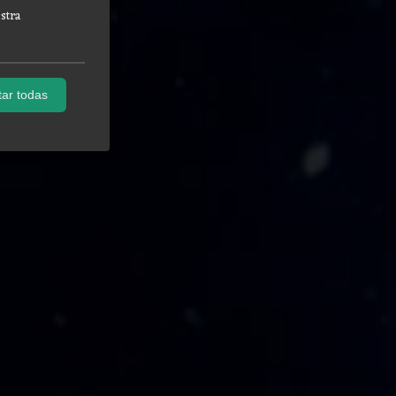
stra
ar todas