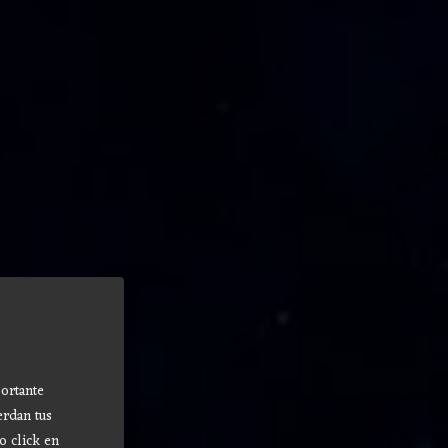
ortante
erdan tus
o click en