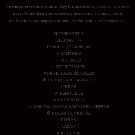
buena-suerte
dinero
fortuna
entomology
insectos-coleccion
job's tears
mecynorrhina
mecynorrhina torquata poggei
juegos-de-azar
loterias
proteccion
raiz-magica
raiz-mano-de-la-fortuna
taxidermy
trabajo
NOVEDADES!!!
OFERTAS - %
Productos Esótericos
✞ SANTERIA
♆ RITUALES
♆ KIT RITUALES
✡PROD. PARA RITUALES
☘ HERBOLARIO MAGICO
LIBROS
⛤ PENDULOS
⛤ RADIESTESIA
⛤ VARITAS, DAGAS,BASTONES, CETROS
❂ BOLAS DE CRISTAL
☽ RUNAS ☾
☽ TAROT ☾
AMULETOS