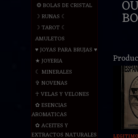
OU
❂ BOLAS DE CRISTAL
BO
☽ RUNAS ☾
☽ TAROT ☾
AMULETOS
♥ JOYAS PARA BRUJAS ♥
Produc
★ JOYERIA
☾ MINERALES
✞ NOVENAS
☥ VELAS Y VELONES
✿ ESENCIAS
AROMATICAS
✿ ACEITES Y
EXTRACTOS NATURALES
LEGITIMO