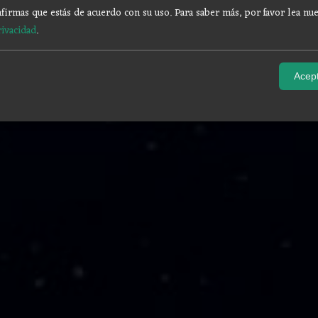
firmas que estás de acuerdo con su uso.
Para saber más, por favor lea nue
rivacidad
.
Acept