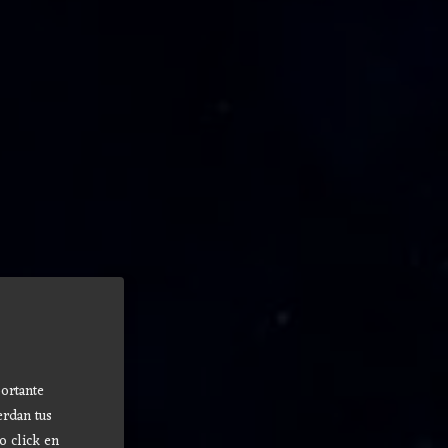
ortante
erdan tus
o click en