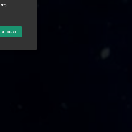
stra
ar todas