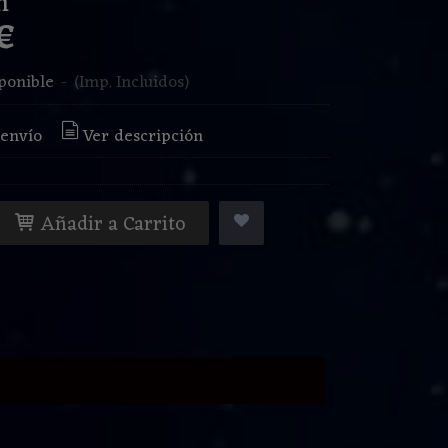
m
 €
ponible
-
(Imp. Incluidos)
 envío
Ver descripción
Añadir a Carrito