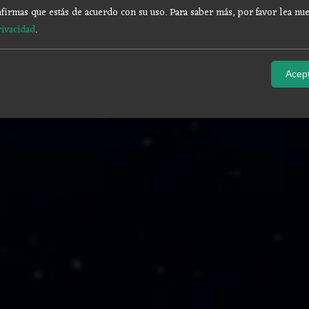
firmas que estás de acuerdo con su uso.
Para saber más, por favor lea nue
rivacidad
.
Acept