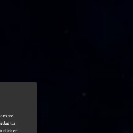
ortante
erdan tus
o click en