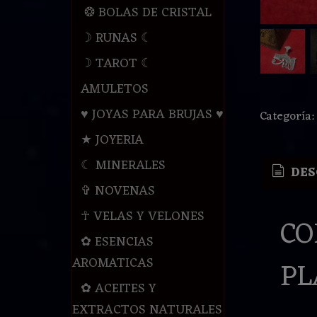
❂ BOLAS DE CRISTAL
☽ RUNAS ☾
☽ TAROT ☾
AMULETOS
♥ JOYAS PARA BRUJAS ♥
Categoría
★ JOYERIA
☾ MINERALES
DES
✞ NOVENAS
☥ VELAS Y VELONES
CO
✿ ESENCIAS
AROMATICAS
PL
✿ ACEITES Y
EXTRACTOS NATURALES