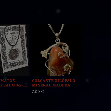
AMATON
COLGANTE XILÓPALO
¤ MEDALLA
TEADO 3cm....
MINERAL MADERA...
SEÑORA DE..
7,00 €
3,50 €