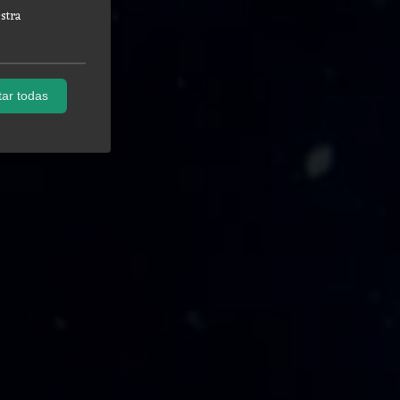
stra
ar todas