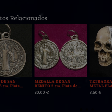
tos Relacionados
 DE SAN
MEDALLA DE SAN
TETRAGR
 cm. Plata...
BENITO 2 cm. Plata de...
METAL PLA
30,00 €
8,60 €