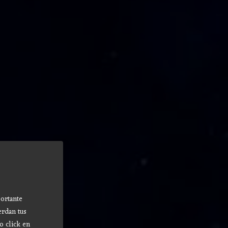
ortante
erdan tus
o click en