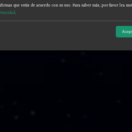
firmas que estás de acuerdo con su uso.
Para saber más, por favor lea nue
rivacidad
.
Acept