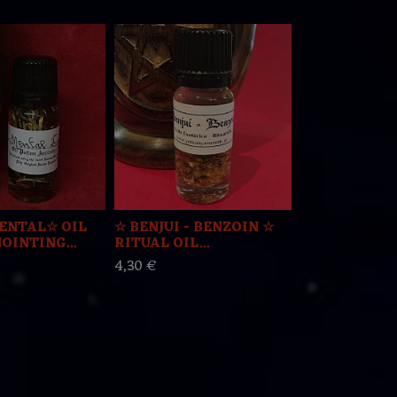
ENTAL☆ OIL
☆ BENJUI - BENZOIN ☆
☆ COPAL ☆ 
OINTING...
RITUAL OIL...
ANOINTING 1
4,30 €
4,30 €