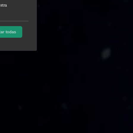
stra
ar todas