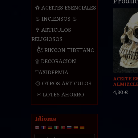
Produc
✿ ACEITES ESENCIALES
♨ INCIENSOS ♨
✞ ARTICULOS
RELIGIOSOS
༃ RINCON TIBETANO
۩ DECORACION
TAXIDERMIA
ACEITE E
۞ OTROS ARTICULOS
ALMIZCL
4,80 €
✂ LOTES AHORRO
Idioma