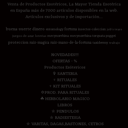
Venta de Productos Esotéricos, La Mayor Tienda Esotérica
en España más de 7000 artículos disponibles en la web.
Artículos exclusivos y de importación....
buena-suerte
dinero
fortuna
entomology
insectos-coleccion
job's tears
mecynorrhina
mecynorrhina torquata poggei
juegos-de-azar
loterias
proteccion
raiz-magica
raiz-mano-de-la-fortuna
taxidermy
trabajo
NOVEDADES!!!
OFERTAS - %
Productos Esótericos
✞ SANTERIA
♆ RITUALES
♆ KIT RITUALES
✡PROD. PARA RITUALES
☘ HERBOLARIO MAGICO
LIBROS
⛤ PENDULOS
⛤ RADIESTESIA
⛤ VARITAS, DAGAS,BASTONES, CETROS