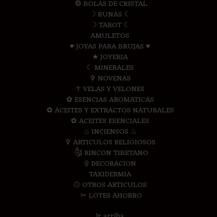
❂ BOLAS DE CRISTAL
☽ RUNAS ☾
☽ TAROT ☾
AMULETOS
♥ JOYAS PARA BRUJAS ♥
★ JOYERIA
☾ MINERALES
✞ NOVENAS
☥ VELAS Y VELONES
✿ ESENCIAS AROMATICAS
✿ ACEITES Y EXTRACTOS NATURALES
✿ ACEITES ESENCIALES
♨ INCIENSOS ♨
✞ ARTICULOS RELIGIOSOS
༃ RINCON TIBETANO
۩ DECORACION
TAXIDERMIA
۞ OTROS ARTICULOS
✂ LOTES AHORRO
Ir arriba