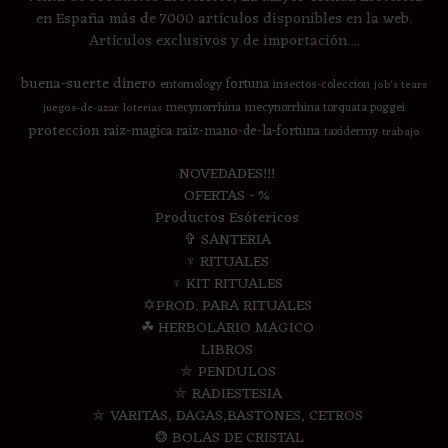
en España más de 7000 artículos disponibles en la web.
Artículos exclusivos y de importación....
buena-suerte
dinero
fortuna
entomology
insectos-coleccion
job's tears
mecynorrhina
mecynorrhina torquata poggei
juegos-de-azar
loterias
proteccion
raiz-magica
raiz-mano-de-la-fortuna
taxidermy
trabajo
NOVEDADES!!!
OFERTAS - %
Productos Esótericos
✞ SANTERIA
♆ RITUALES
♆ KIT RITUALES
✡PROD. PARA RITUALES
☘ HERBOLARIO MAGICO
LIBROS
⛤ PENDULOS
⛤ RADIESTESIA
⛤ VARITAS, DAGAS,BASTONES, CETROS
❂ BOLAS DE CRISTAL